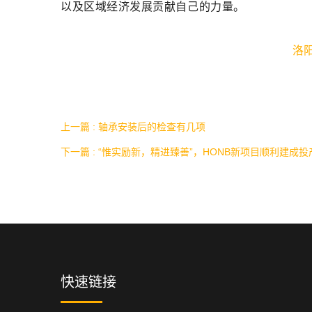
以及区域经济发展贡献自己的力量。
洛
上一篇 : 轴承安装后的检查有几项
下一篇 : “惟实励新，精进臻善”，HONB新项目顺利建成投
快速链接