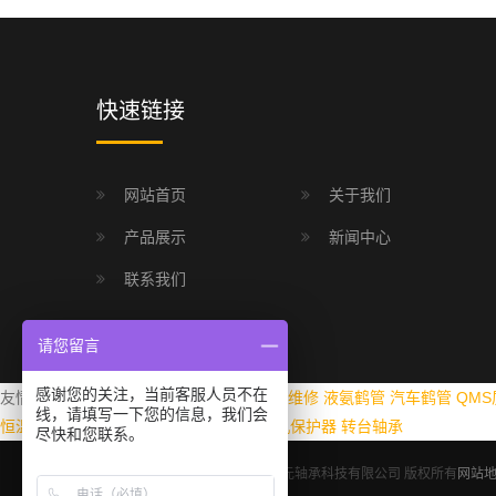
快速链接
网站首页
关于我们
产品展示
新闻中心
联系我们
请您留言
感谢您的关注，当前客服人员不在
友情链接：
港口码头投光灯
阿博格注塑机维修
液氨鹤管
汽车鹤管
QM
线，请填写一下您的信息，我们会
恒温振荡器
阜阳镀锌管
P+F传感器
电动机保护器
转台轴承
尽快和您联系。
Copyright © 2005-2025 洛阳鸿元轴承科技有限公司 版权所有
网站