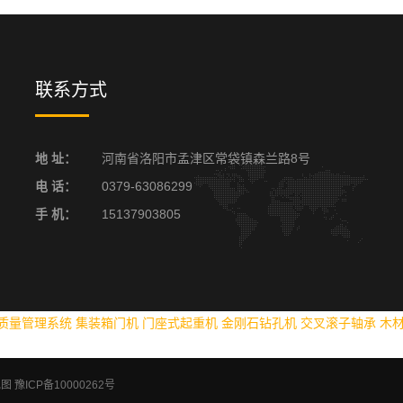
联系方式
地 址：
河南省洛阳市孟津区常袋镇森兰路8号
电 话：
0379-63086299
手 机：
15137903805
S质量管理系统
集装箱门机
门座式起重机
金刚石钻孔机
交叉滚子轴承
木
地图
豫ICP备10000262号