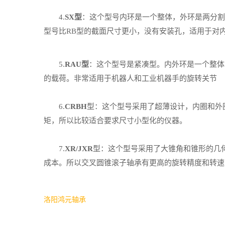
4.
SX型
：这个型号内环是一个整体，外环是两分割
型号比RB型的截面尺寸更小，没有安装孔，适用于对
5.
RAU型
：这个型号是紧凑型。内外环是一个整体
的载荷。非常适用于机器人和工业机器手的旋转关节
6.
CRBH
型：这个型号采用了超薄设计，内圈和外
矩，所以比较适合要求尺寸小型化的仪器。
7.
XR/JXR
型：这个型号采用了大锥角和锥形的几
成本。所以交叉圆锥滚子轴承有更高的旋转精度和转速
洛阳鸿元轴承