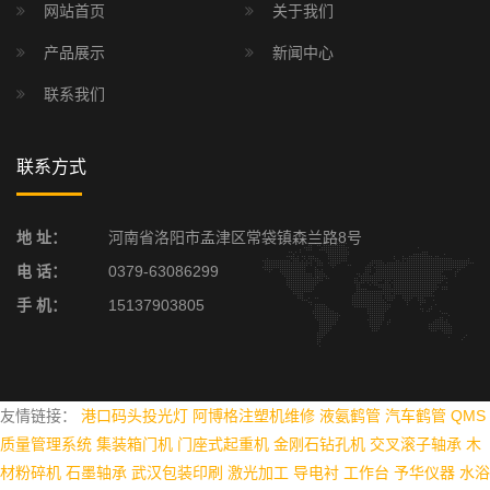
网站首页
关于我们
产品展示
新闻中心
联系我们
联系方式
地 址：
河南省洛阳市孟津区常袋镇森兰路8号
电 话：
0379-63086299
手 机：
15137903805
友情链接：
港口码头投光灯
阿博格注塑机维修
液氨鹤管
汽车鹤管
QMS
质量管理系统
集装箱门机
门座式起重机
金刚石钻孔机
交叉滚子轴承
木
材粉碎机
石墨轴承
武汉包装印刷
激光加工
导电衬
工作台
予华仪器
水浴