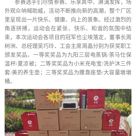
参赛选手们尽情参赛、乐享其中、淋漓发挥，场
外观众呐喊助威，活动不断推向新的高潮，整个厂区
里呈现出一片快乐、健康、向上的景象。经过激烈的
角逐拼搏，运动会在紧张、快乐、和谐的氛围中结
束，本次运动会各项目的冠军也尘埃落定，董事长周
树洲、总经理吴巧玲、工会主席周晶分别为获奖职工
颁发奖品。一等奖奖品为九阳三层电蒸锅/茶马仕保
温杯/夏凉被；二等奖奖品为小米充电宝/洗护沐三件
套/美的养生壶；三等奖奖品为腰靠座垫/大容量墩墩
桶。