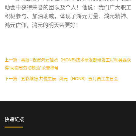
动会中获得荣誉的团队及个人！他说：我们广大职工
积极参与、加油助威，体现了鸿元力量、鸿元精神、
鸿元信仰，鸿元的明天会更好！
上一篇 : 喜报--祝贺鸿元轴承（HONB)技术研发部研发工程师吴磊获
得“河南省劳动模范”荣誉称号
下一篇 : 五彩缤纷 共悦生辰--鸿元（HONB）五月员工生日会
快速链接