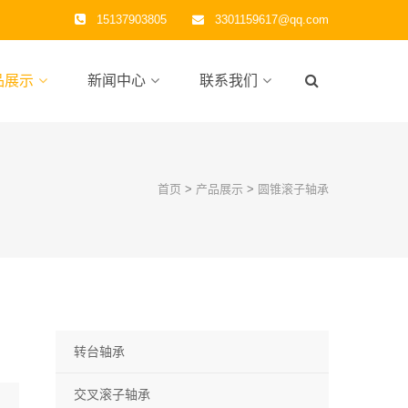
15137903805
3301159617@qq.com
品展示
新闻中心
联系我们
首页
>
产品展示
>
圆锥滚子轴承
转台轴承
交叉滚子轴承