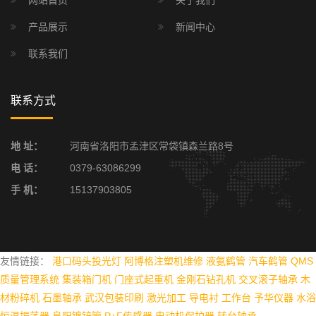
产品展示
新闻中心
联系我们
联系方式
地 址：
河南省洛阳市孟津区常袋镇森兰路8号
电 话：
0379-63086299
手 机：
15137903805
友情链接：
港口码头投光灯
阿博格注塑机维修
液氨鹤管
汽车鹤管
QMS
质量管理系统
集装箱门机
门座式起重机
金刚石钻孔机
交叉滚子轴承
木
材粉碎机
石墨轴承
武汉包装印刷
激光加工
导电衬
工作台
予华仪器
水浴
恒温振荡器
阜阳镀锌管
P+F传感器
电动机保护器
转台轴承